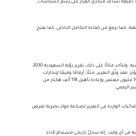
ومات دقيقة تساعد متخذي القرار على رسم السياسات،
لفة، مما يرفع من كفاءة التكامل الداخلي. كما يفتح
لم تعد التقارير السنوية في عصر التحول الرقمي حِكرًا على الورق، بل أصبحت مشاركتها عبر المنصات الرقمية ضرورة مؤسسية. ولنأخذ مثالًا على ذلك، تقرير رؤية السعودية 2030
. فقد وثّق التقرير، مثلًا، أرقامًا وقيمًا لإنجازات
ملموسة مثل استقطاب 571 مقرًا إقليميًّا لشركات عالمية، وتسجيل 8 مواقع تراث سعودية لدى اليونيسكو، واستقبال 16.92 مليون معتمر، وإعادة تأهيل 118 ألف هكتار من
ر الرقمي.
صائيات الواردة في التقرير لصناعة مواد بصرية تعرض
إليه في أي وقت. إنه سجلّ تاريخي مستدام لأداء