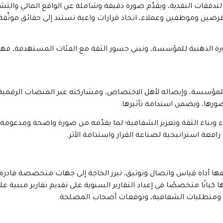
التدفقات النقدية، ويقدّم صورة دقيقة وشاملة عن الواقع المالي والت
ن وموظفين وعملاء، اتخاذ قرارات واعية تستند إلى حقائق موثّقة لا 
 الصورة الذهنية للمؤسسة، وتبني جسور الثقة مع الفئات المستهدفة، فهو
للمؤسسة، وإيصاله لأهل الاختصاص، ومشاركته عبر المنصات الرقمية، و
ورها، ويضمن استدامة تأثيرها.
داء وبناء الثقة وتعزيز الشفافية؛ لما يقدّمه من صورة واضحة ومدعومة
 رافعة استراتيجية لصناعة القرار واستدامة الأثر.
ا أداة قياس واتصال وتوثيق، تبرز الحاجة إلى جهات متخصصة قادرة على 
كيانًا متخصصًا في إعداد التقارير السنوية على تقديم تقارير مبني
ة، ومتطلبات الشفافية، وتوقعات أصحاب المصلحة.