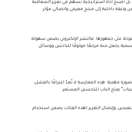
نيين، بل أصبح أداة استراتيجية تُسهم في تعزيز الشفافية
 وثيقة داخلية إلى منتج معرفي واتصالي مؤثر.
وحة على جمهورها. فالنشر الإلكتروني يضمن سهولة
رسمية يجعل منه مرجعًا موثوقًا للباحثين ووسائل
رة مهنية. هذه الممارسة لا تُعدّ اعترافًا بالفشل،
بيات” يفتح الباب للتحسين المستمر.
ستفيدين، وإيصال التقرير لهذه الفئات يضمن استخدام