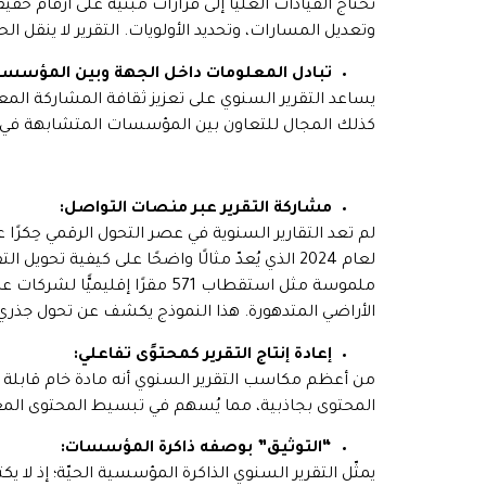
تحتاج القيادات العليا إلى قرارات مبنية على أرقام حق
وتعديل المسارات، وتحديد الأولويات. التقرير لا ينقل الح
تبادل المعلومات داخل الجهة وبين المؤسسا
يساعد التقرير السنوي على تعزيز ثقافة المشاركة المعرف
كذلك المجال للتعاون بين المؤسسات المتشابهة في الم
مشاركة التقرير عبر منصات التواصل:
لعام 2024 الذي يُعدّ مثالًا واضحًا على كيفية 
الأراضي المتدهورة. هذا النموذج يكشف عن تحول جذري 
إعادة إنتاج التقرير كمحتوًى تفاعلي:
من أعظم مكاسب التقرير السنوي أنه مادة خام قابلة لل
المحتوى بجاذبية، مما يُسهم في تبسيط المحتوى المعقّد
“التوثيق” بوصفه ذاكرة المؤسسات:
يمثّل التقرير السنوي الذاكرة المؤسسية الحيّة؛ إذ لا 