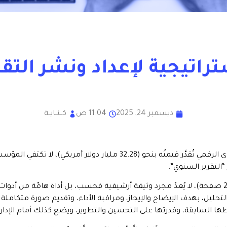
تراتيجية لإعداد ونشر التقا
ديسمبر 24, 2025
11:04 ص
كــنــايــة
في نهاية كل عام، وفي ظل سوق عالمي لإنشاء المحتوى الرقمي تُقدَّر قيمتُه
“التقرير السنوي”.
هذا النوع من التقارير، الذي يتراوح عادةً ما بين (20 و200 صفحة)، لا يُعدّ مجرد وثيقة أرشيفية فحسب،
حليل، بهدف الإيضاح والإيجاز، ومراقبة الأداء، وتقديم صورة متكامل
 السابقة، وقدرتها على التحسين والتطوير، ويضع كذلك أمام الإدارة 