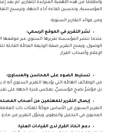
وانطلاقًا من هذه الأهمية المتزايدة للتقارير، لم يعد إعد
المؤسسية، وتحسين كفاءة أداء الجهة، وترسيخ الثقة م
ومن فوائد التقارير السنوية:
نشر التقرير في الموقع الرسمي:
عندما تنشر المؤسسة تقريرها السنوي عبر موقعها ا
الوصول، ويمنح التقرير صفة الوثيقة العامّة القابلة 
الإعلام وأصحاب القرار.
تسليط الضوء على المحاسن والمساوئ:
من الوظائف الهامّة التي يؤديها التقرير السنوي أنه ل
بل مؤشرُ نضجٍ مؤسسيٍّ، يعكس قدرة الجهة على تقييم 
إيصال التقرير للمهتمين من أصحاب المصلح
التقرير السنوي في الأساس موجّهٌ للفئات ذات العلاقة
المحتوى في التحليل والتطوير، ويحوّل التقرير من مادةٍ
دعم اتخاذ القرار لدى القيادات العليا: