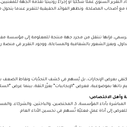
اد التقرير السنوي عملًا شكليًّا أو إجراءً روتينيًّا تقدّمه الجهة للمع
ع أصحاب المصلحة. وتظهر الفوائد الحقيقية للتقرير عندما يتحول من
لرسمي، فإنها تنتقل من مجرد جهة منتجة للمعلومة إلى مؤسسة مفت
للتداول، ويعزز الشعور بالشفافية والمساءلة، ووجود التقرير في منصة 
ا يكتفي بعرض الإنجازات، بل يُسهم في كشف التحدّيات ونقاط الضعف بصو
ذاتها بموضوعية، فعرض “الإيجابيات” يعزّز الثقة، بينما عرض “السل
ة وأهل الاختصاص:
 المباشرة بأداء المؤسسة، كـ المختصين، والباحثين، والشركاء، والم
 للعرض إلى أداة عملٍ فعليّة تُسهم في تحسين الأداء العام.